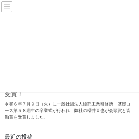
コ
ナ
ン
ビ
テ
ゲ
ン
ー
2024年7月
ツ
シ
へ
ョ
ス
ン
HOME
2024年7月
キ
に
ッ
移
プ
動
2024年7月16日
未分類
綾部工業研修所 基礎コース卒業 会頭賞を
受賞！
令和６年７月９日（火）に一般社団法人綾部工業研修所 基礎コ
ース第５８期生の卒業式が行われ、弊社の櫻井直也が会頭賞と皆
勤賞を受賞しました。
最近の投稿