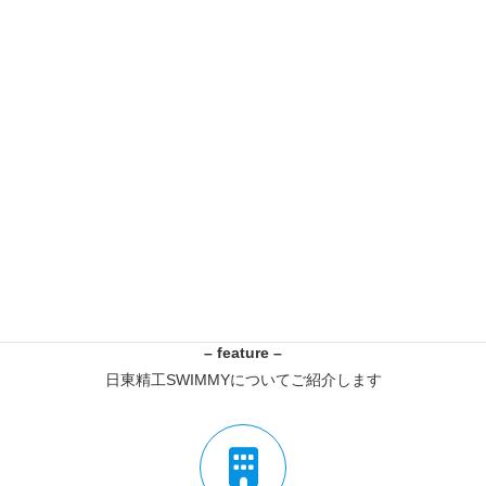
日東精工SWIMMYとは
京都府綾部市にある日東精工の特例子会社です。
詳細はこちら
特色
– feature –
日東精工SWIMMYについてご紹介します