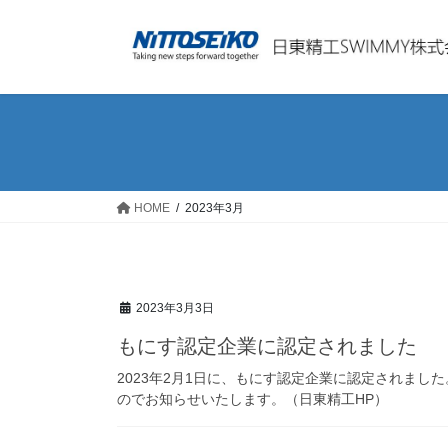
コ
ナ
ン
ビ
テ
ゲ
ン
ー
ツ
シ
へ
ョ
ス
ン
キ
に
ッ
移
HOME
2023年3月
プ
動
2023年3月3日
もにす認定企業に認定されました
2023年2月1日に、もにす認定企業に認定されまし
のでお知らせいたします。（日東精工HP）